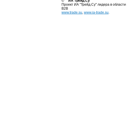
©
ИА Трейд.Су
Проект ИА "Трейд.Су" лидера в области
B2B
www.trade.su
,
www.ia-trade.su
.