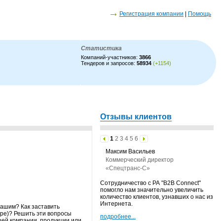
Регистрация компании
|
Помощь
Статистика
Компаний-участников:
3866
Тендеров и запросов:
58934
(+1154)
Отзывы клиентов
1
2
3
4
5
6
Максим Васильев
Коммерческий директор
«Спецтранс-С»
Сотрудничество с РА "B2B Connect"
помогло нам значительно увеличить
количество клиентов, узнавших о нас из
Интернета.
Вашим? Как заставить
ре)? Решить эти вопросы
подробнее...
шей компании, продукции или