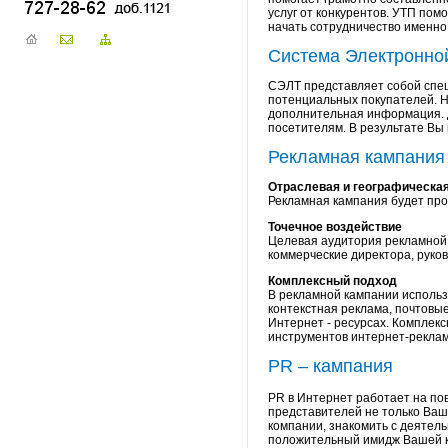
услуг от конкурентов. УТП по
начать сотрудничество именно
Система Электронно
СЭЛТ представляет собой спец
потенциальных покупателей. 
дополнительная информация. 
посетителям. В результате Вы
Рекламная кампания
Отраслевая и географическа
Рекламная кампания будет про
Точечное воздействие
Целевая аудитория рекламной 
коммерческие директора, руко
Комплексный подход
В рекламной кампании использ
контекстная реклама, почтовы
Интернет - ресурсах. Комплек
инструментов интернет-рекла
PR – кампания
PR в Интернет работает на п
представителей не только Ваш
компании, знакомить с деятел
положительный имидж Вашей к