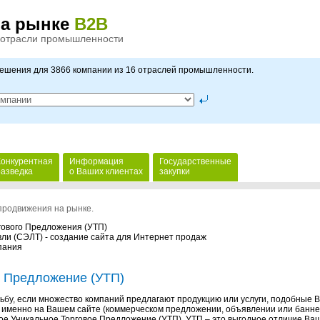
на рынке
B2B
 отрасли промышленности
решения для 3866 компании из 16 отраслей промышленности.
Конкурентная
Информация
Государственные
разведка
о Ваших клиентах
закупки
продвижения на рынке.
ргового Предложения (УТП)
вли (СЭЛТ) - создание сайта для Интернет продаж
пания
е Предложение (УТП)
рьбу, если множество компаний предлагают продукцию или услуги, подобные 
 именно на Вашем сайте (коммерческом предложении, объявлении или банне
ое Уникальное Торговое Предложение (УТП). УТП – это выгодное отличие Ва