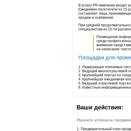
В услугу PR-кампании входит р
Ежедневно посетители из 15 р
составляют лица, принимающие
продаж и снабжения.
При средней продолжительнос
специалистам из 15-ти различ
Размещение информа
среди профессионал
внимание представи
на написание текст
Площадки для прове
1. Лидирующие поисковые сист
2. Ведущий многоотраслевой по
3. Крупнейший портал по тенде
4. Крупнейшая ежедневная emai
5. Ведущий отраслевой портал
6. Известные информационные
Ваши действия:
Начните успешное продвиже
1. Предварительный план прод