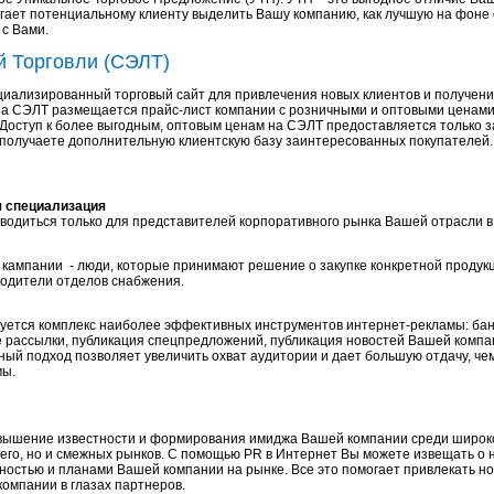
могает потенциальному клиенту выделить Вашу компанию, как лучшую на фон
 с Вами.
й Торговли (СЭЛТ)
иализированный торговый сайт для привлечения новых клиентов и получения
На СЭЛТ размещается прайс-лист компании с розничными и оптовыми ценами
Доступ к более выгодным, оптовым ценам на СЭЛТ предоставляется только 
 получаете дополнительную клиентскую базу заинтересованных покупателей.
я специализация
водиться только для представителей корпоративного рынка Вашей отрасли в
кампании - люди, которые принимают решение о закупке конкретной продукц
водители отделов снабжения.
уется комплекс наиболее эффективных инструментов интернет-рекламы: ба
е рассылки, публикация спецпредложений, публикация новостей Вашей комп
сный подход позволяет увеличить охват аудитории и дает большую отдачу, ч
мы.
овышение известности и формирования имиджа Вашей компании среди широко
его, но и смежных рынков. С помощью PR в Интернет Вы можете извещать о 
ьностью и планами Вашей компании на рынке. Все это помогает привлекать но
омпании в глазах партнеров.