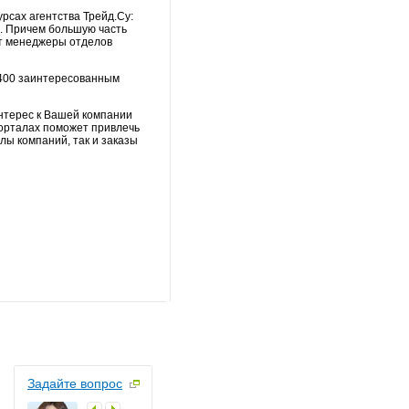
рсах агентства Трейд.Су:
. Причем большую часть
ют менеджеры отделов
 400 заинтересованным
нтерес к Вашей компании
орталах поможет привлечь
ы компаний, так и заказы
Задайте вопрос