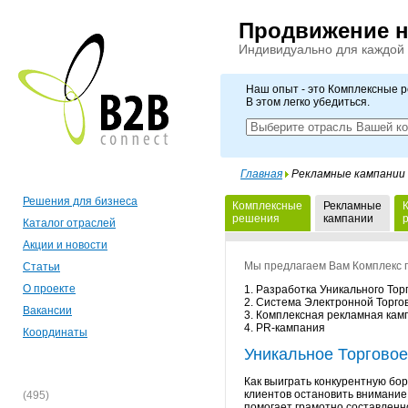
Продвижение 
Индивидуально для каждой
Наш опыт - это Комплексные 
В этом легко убедиться.
Главная
Рекламные кампании
Решения для бизнеса
Комплексные
Рекламные
решения
кампании
Каталог отраслей
Акции и новости
Мы предлагаем Вам Комплекс 
Статьи
О проекте
1. Разработка Уникального То
2. Система Электронной Торго
Вакансии
3. Комплексная рекламная кам
4. PR-кампания
Координаты
Уникальное Торгово
Как выиграть конкурентную бо
клиентов остановить внимание
(495)
помогает грамотно составленн