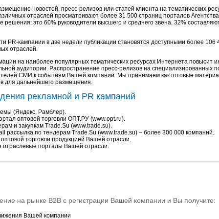
азмещение новостей, пресс-релизов или статей клиента на тематических ресу
азличных отраслей просматривают более 31 500 страниц порталов Агентства
 решения: это 60% руководители высшего и среднего звена, 32% составля
ти PR-кампании в две недели публикации становятся доступными более 106
ных отраслей.
ции на наиболее популярных тематических ресурсах Интернета повысит и
ьной аудитории. Распространение пресс-релизов на специализированных п
телей СМИ к событиям Вашей компании. Мы принимаем как готовые материал
ов для дальнейшего размещения.
дения рекламной и PR кампаний
емы (Яндекс, Рамблер).
ртал оптовой торговли ОПТ.РУ (www.opt.ru).
рам и закупкам Trade.Su (www.trade.su).
l рассылка по тендерам Trade.Su (www.trade.su) – более 300 000 компаний.
 оптовой торговли продукцией Вашей отрасли.
 отраслевые порталы Вашей отрасли.
ние на рынке В2В с регистрации Вашей компании и Вы получите:
вижения Вашей компании