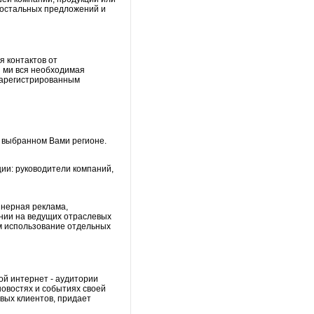
е остальных предложений и
 контактов от
 ми вся необходимая
зарегистрированным
 выбранном Вами регионе.
ии: руководители компаний,
ннерная реклама,
ании на ведущих отраслевых
ем использование отдельных
й интернет - аудитории
новостях и событиях своей
вых клиентов, придает